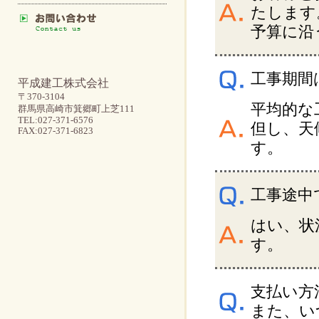
たします
予算に沿
工事期間
平成建工株式会社
〒370-3104
平均的な
群馬県高崎市箕郷町上芝111
TEL:027-371-6576
但し、天
FAX:027-371-6823
す。
工事途中
はい、状
す。
支払い方
また、い