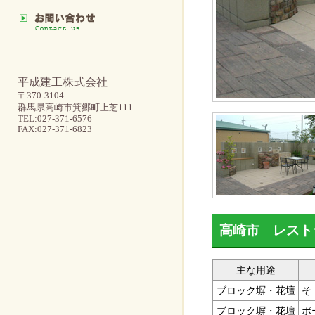
平成建工株式会社
〒370-3104
群馬県高崎市箕郷町上芝111
TEL:027-371-6576
FAX:027-371-6823
高崎市 レスト
主な用途
ブロック塀・花壇
そ
ブロック塀・花壇
ボ